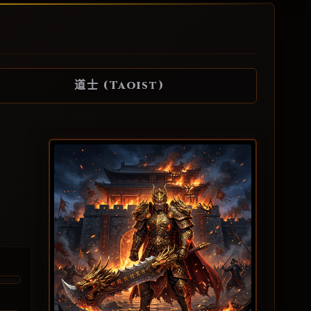
道士 (Taoist)