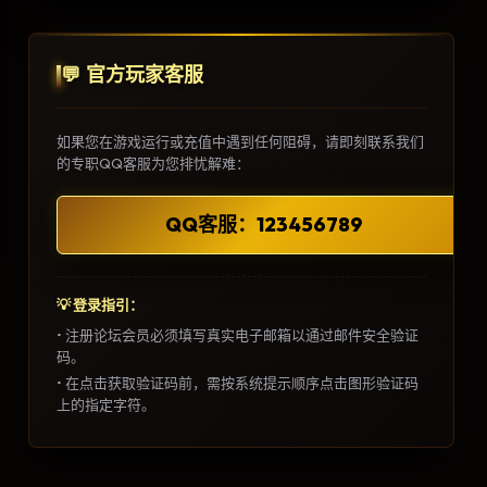
💬 官方玩家客服
如果您在游戏运行或充值中遇到任何阻碍，请即刻联系我们
的专职QQ客服为您排忧解难：
QQ客服：123456789
💡 登录指引：
• 注册论坛会员必须填写真实电子邮箱以通过邮件安全验证
码。
• 在点击获取验证码前，需按系统提示顺序点击图形验证码
上的指定字符。