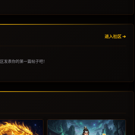
进入社区 ➔
社区发表你的第一篇帖子吧！