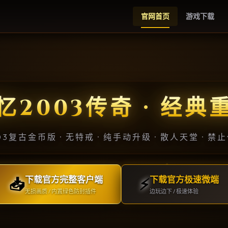
官网首页
游戏下载
忆2003传奇 · 经典
3复古金币版 · 无特戒 · 纯手动升级 · 散人天堂 · 
下载官方完整客户端
下载官方极速微端
📥
⚡
无损画质 / 内置绿色防封插件
边玩边下 / 极速体验