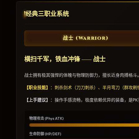
经典三职业系统
战士 (Warrior)
横扫千军，铁血冲锋 —— 战士
战士拥有极其强悍的体魄与物理防御力，擅长近身肉搏格斗
【职业技能】
：刺杀剑术（刀刀刺杀）、半月弯刀（群攻刷
【上手建议】
：操作手感流畅，极度依赖优异的装备，是P
物理攻击 (Phys ATK)
生命防御 (HP/DEF)