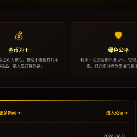
💰
🛡️
金币为王
绿色公平
以金币为核心，普通小怪也有几率
封杀一切加速和外挂插件。管理
落极品，散人靠打怪致富。
视，打造绝对绿色无挂的竞
更多新闻 ➔
进入论坛 ➔
2026-06-12